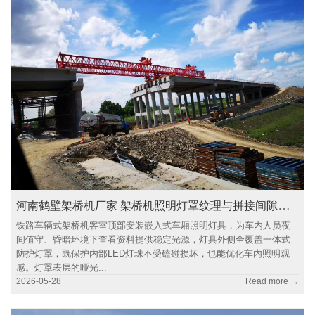
河南鹤壁架桥机厂家 架桥机照明灯罩纹理与拼接间隙设计
铁路车辆式架桥机客室顶部安装嵌入式车厢照明灯具，为车内人员夜
间值守、昏暗环境下查看资料提供稳定光源，灯具外侧全覆盖一体式
防护灯罩，既保护内部LED灯珠不受磕碰损坏，也能优化车内照明观
感。灯罩表层的哑光...
2026-05-28
Read more →