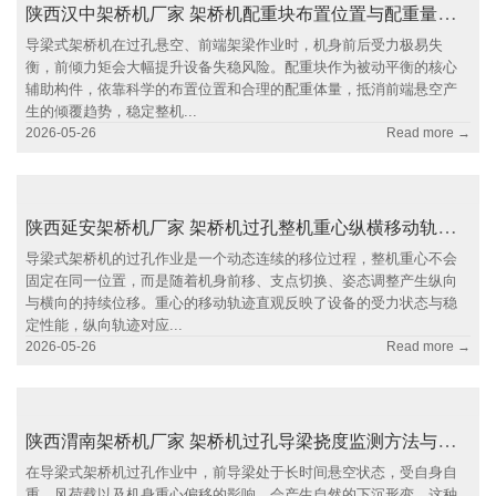
陕西汉中架桥机厂家 架桥机配重块布置位置与配重量确定原则
导梁式架桥机在过孔悬空、前端架梁作业时，机身前后受力极易失
衡，前倾力矩会大幅提升设备失稳风险。配重块作为被动平衡的核心
辅助构件，依靠科学的布置位置和合理的配重体量，抵消前端悬空产
生的倾覆趋势，稳定整机...
2026-05-26
Read more →
陕西延安架桥机厂家 架桥机过孔整机重心纵横移动轨迹分析
导梁式架桥机的过孔作业是一个动态连续的移位过程，整机重心不会
固定在同一位置，而是随着机身前移、支点切换、姿态调整产生纵向
与横向的持续位移。重心的移动轨迹直观反映了设备的受力状态与稳
定性能，纵向轨迹对应...
2026-05-26
Read more →
陕西渭南架桥机厂家 架桥机过孔导梁挠度监测方法与允许值
在导梁式架桥机过孔作业中，前导梁处于长时间悬空状态，受自身自
重、风荷载以及机身重心偏移的影响，会产生自然的下沉形变，这种