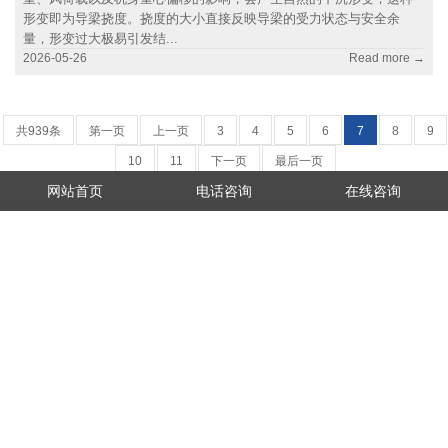
形变即为导梁挠度。挠度的大小直接反映导梁的受力状态与安全余
量，形变过大极易引发结...
2026-05-26
Read more →
共939条
第一页
上一页
3
4
5
6
7
8
9
10
11
下一页
最后一页
网站首页
电话咨询
在线咨询
在线咨询
18836246266
地址：河南省起重工业园区
Copyright © 2012-2023 河南省崇振建设工程有限公司