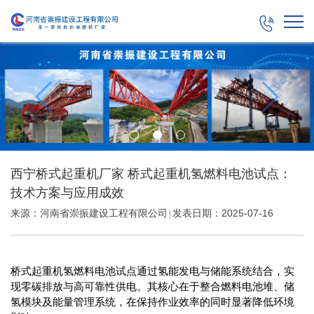

西宁桥式起重机厂家 桥式起重机氢燃料电池试点：
技术方案与应用成效
来源：河南省崇振建设工程有限公司
发表日期：2025-07-16
|
桥式起重机氢燃料电池试点通过氢能发电与储能系统结合，实
现零碳排放与高可靠性供电。其核心在于整合燃料电池堆、储
氢模块及能量管理系统，在保持作业效率的同时显著降低环境