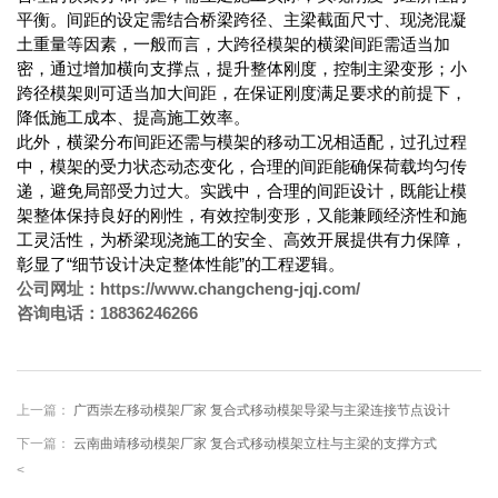
平衡。间距的设定需结合桥梁跨径、主梁截面尺寸、现浇混凝
土重量等因素，一般而言，大跨径模架的横梁间距需适当加
密，通过增加横向支撑点，提升整体刚度，控制主梁变形；小
跨径模架则可适当加大间距，在保证刚度满足要求的前提下，
降低施工成本、提高施工效率。
此外，横梁分布间距还需与模架的移动工况相适配，过孔过程
中，模架的受力状态动态变化，合理的间距能确保荷载均匀传
递，避免局部受力过大。实践中，合理的间距设计，既能让模
架整体保持良好的刚性，有效控制变形，又能兼顾经济性和施
工灵活性，为桥梁现浇施工的安全、高效开展提供有力保障，
彰显了“细节设计决定整体性能”的工程逻辑。
公司网址：https://www.changcheng-jqj.com/
咨询电话：18836246266
上一篇：
广西崇左移动模架厂家 复合式移动模架导梁与主梁连接节点设计
下一篇：
云南曲靖移动模架厂家 复合式移动模架立柱与主梁的支撑方式
<