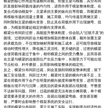
横梁的核心作用是传递横向荷载、衔接主梁与模板，其分布间
距直接影响荷载传递的均匀性，进而作用于模架整体刚度。在
复合式移动模架中，主梁承担主要的纵向抗弯荷载，而横梁则
将模板传递的混凝土重量、施工荷载，均匀传递至两侧主梁，
同时限制主梁的横向变形，防止其在荷载作用下出现侧弯、扭
曲，为模架搭建起稳定的横向支撑体系。
横梁分布间距过密，虽能提升整体刚度，但会陷入“过犹不及”的
困境。过密的间距会大幅增加模架的整体自重，额外加重主梁
的承载负担，不仅增加钢材用量和施工成本，还可能导致模架
移动时惯性增大，降低施工灵活性。更关键的是，过密的横梁
会使荷载传递过于集中，相邻横梁之间的受力叠加，反而容易
在主梁与横梁的连接部位产生应力集中，长期受力下可能出现
节点松动、杆件磨损，反而影响模架整体的稳定性。
反之，横梁分布间距过疏，则会直接削弱模架整体刚度，留下
施工安全隐患。间距过大时，横梁对主梁的横向约束不足，主
梁在荷载作用下会产生明显的横向挠度和侧弯变形，进而导致
模板出现不均匀沉降，浇筑后的梁体表面易出现裂缝、平整度
不达标等问题。同时，过疏的横梁无法有效分摊荷载，单个横
梁需要承受更大的作用力，容易出现横梁弯曲、变形甚至断
裂，严重时会影响整个模架系统的安全运行。
合理的横梁分布间距，需立足施工实际，实现刚度与经济性的